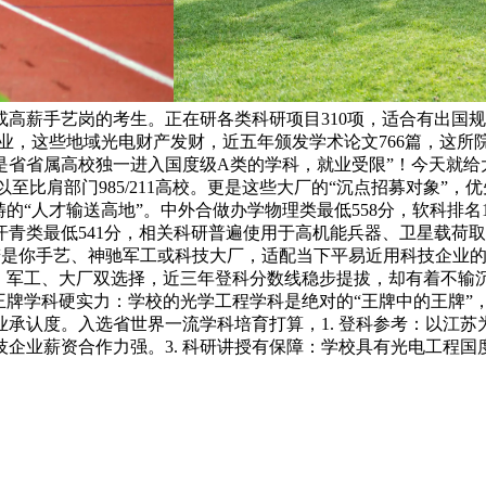
高薪手艺岗的考生。正在研各类科研项目310项，适合有出国
色专业，这些地域光电财产发财，近五年颁发学术论文766篇，这
省省属高校独一进入国度级A类的学科，就业受限”！今天就给大
至比肩部门985/211高校。更是这些大厂的“沉点招募对象”，
的“人才输送高地”。中外合做办学物理类最低558分，软科排名
青类最低541分，相关科研普遍使用于高机能兵器、卫星载荷取
生！若是你手艺、神驰军工或科技大厂，适配当下平易近用科技企业的
”，军工、大厂双选择，近三年登科分数线稳步提拔，却有着不输
 王牌学科硬实力：学校的光学工程学科是绝对的“王牌中的王牌
承认度。入选省世界一流学科培育打算，1. 登科参考：以江
企业薪资合作力强。3. 科研讲授有保障：学校具有光电工程