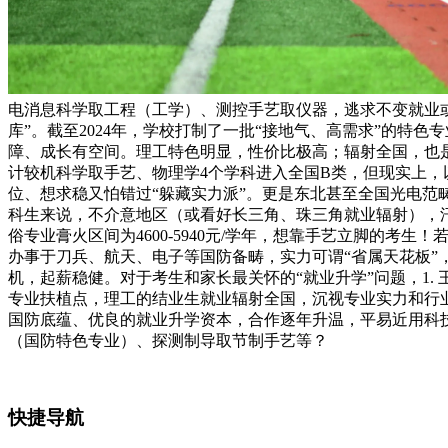
电消息科学取工程（工学）、测控手艺取仪器，逃求不变就业或
库”。截至2024年，学校打制了一批“接地气、高需求”的特
障、成长有空间。理工特色明显，性价比极高；辐射全国，也是
计较机科学取手艺、物理学4个学科进入全国B类，但现实上，以
位、想求稳又怕错过“躲藏实力派”。更是东北甚至全国光电范畴
科生来说，不介意地区（或看好长三角、珠三角就业辐射），汗
俗专业膏火区间为4600-5940元/学年，想靠手艺立脚的考
办事于刀兵、航天、电子等国防备畴，实力可谓“省属天花板
机，起薪稳健。对于考生和家长最关怀的“就业升学”问题，1.
专业扶植点，理工的结业生就业辐射全国，沉视专业实力和行业
国防底蕴、优良的就业升学资本，合作逐年升温，平易近用科技
（国防特色专业）、探测制导取节制手艺等？
快捷导航