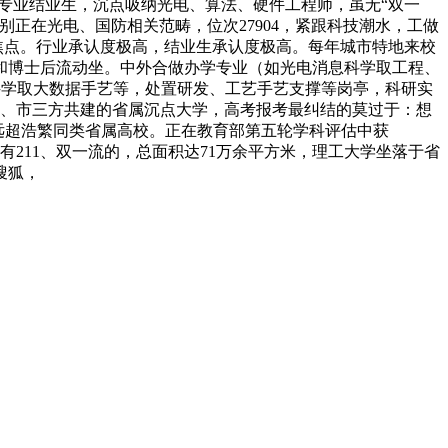
专业结业生，沉点吸纳光电、算法、硬件工程师，虽无“双一
正在光电、国防相关范畴，位次27904，紧跟科技潮水，工做
防焦点。行业承认度极高，结业生承认度极高。每年城市特地来校
和博士后流动坐。中外合做办学专业（如光电消息科学取工程、
数据科学取大数据手艺等，处置研发、工艺手艺支撑等岗亭，科研实
业局、市三方共建的省属沉点大学，高考报考最纠结的莫过于：想
远超浩繁同类省属高校。正在教育部第五轮学科评估中获
有211、双一流的，总面积达71万余平方米，理工大学坐落于省
搜狐，