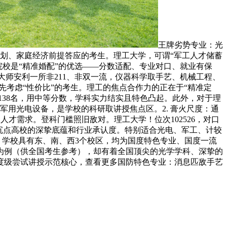
王牌劣势专业：光
规划、家庭经济前提答应的考生。理工大学，可谓“军工人才储蓄
所院校是“精准婚配”的优选——分数适配、专业对口、就业有保
师安利一所非211、非双一流，仪器科学取手艺、机械工程、
优先考虑“性价比”的考生。理工的焦点合作力的正在于“精准定
138名，用中等分数，学科实力结实且特色凸起。此外，对于理
军用光电设备，是学校的科研取讲授焦点区。2. 膏火尺度：通
人才需求。登科门槛照旧敌对。理工大学！位次102526，对口
沉点高校的深挚底蕴和行业承认度。特别适合光电、军工、计较
”，学校具有东、南、西3个校区，均为国度特色专业、国度一流
苏为例（供全国考生参考），却有着全国顶尖的光学学科、深挚的
国度级尝试讲授示范核心，查看更多国防特色专业：消息匹敌手艺