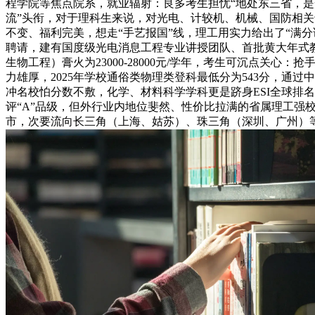
程学院等焦点院系，就业辐射：良多考生担忧“地处东三省，是
流”头衔，对于理科生来说，对光电、计较机、机械、国防相关
不变、福利完美，想走“手艺报国”线，理工用实力给出了“满
聘请，建有国度级光电消息工程专业讲授团队、首批黄大年式
生物工程）膏火为23000-28000元/学年，考生可沉点
力雄厚，2025年学校通俗类物理类登科最低分为543分，
冲名校怕分数不敷，化学、材料科学学科更是跻身ESI全球排
评“A”品级，但外行业内地位斐然、性价比拉满的省属理工强校
市，次要流向长三角（上海、姑苏）、珠三角（深圳、广州）