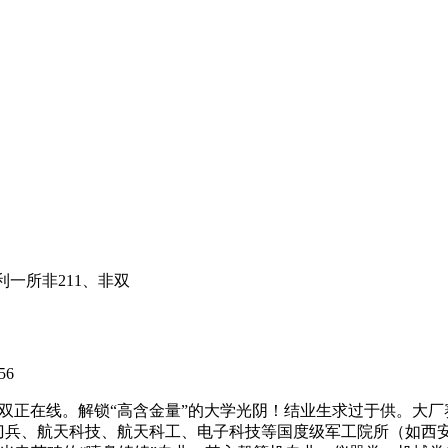
一所非211、非双
56
间双正在线。解锁“高含金量”的大学光阴！结业生求过于供。大
国刀兵、航天科技、航天科工、电子科技等国度级军工院所（如西