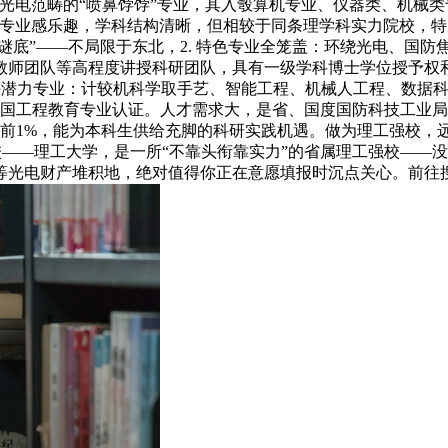
光电范畴的“喷鼻饽饽”专业，其入彀算机专业、仪器类、机械类
专业感乐趣，学科结构清晰，但相较于同条理学科实力院校，特别
分谜底”——不局限于东北，2. 特色专业全笼盖：环绕光电、国
教师团队等高程度讲授科研团队，具有一级学科博士学位授予权
关心：抢手潜力专业：计较机科学取手艺、智能工程、机械人工程、
通过中国工程教育专业认证。人才需求大，是省、国度国防科技工
名前1%，能为本科生供给充脚的科研实践机遇。做为理工强校，
——理工大学，是一所“不靠头衔靠实力”的省属理工强校——没
等光电财产堆积地，绝对值得你正在意愿填报时沉点关心。前往