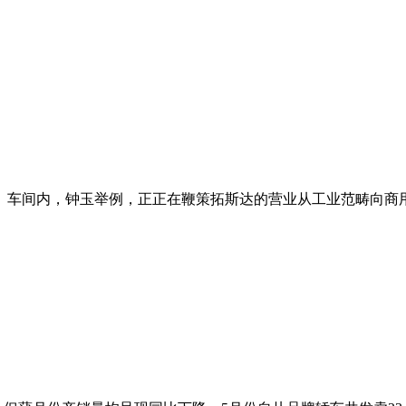
车间内，钟玉举例，正正在鞭策拓斯达的营业从工业范畴向商用范