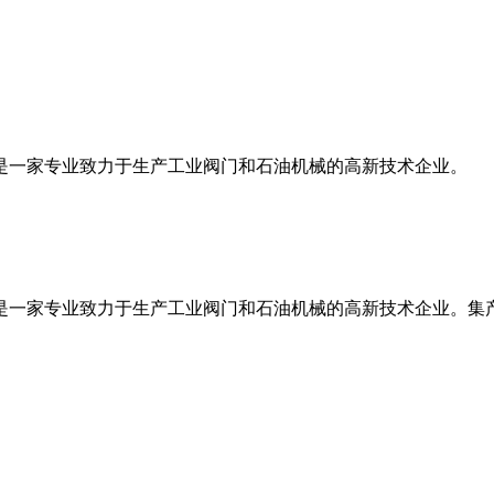
立，是一家专业致力于生产工业阀门和石油机械的高新技术企业。
成立，是一家专业致力于生产工业阀门和石油机械的高新技术企业。