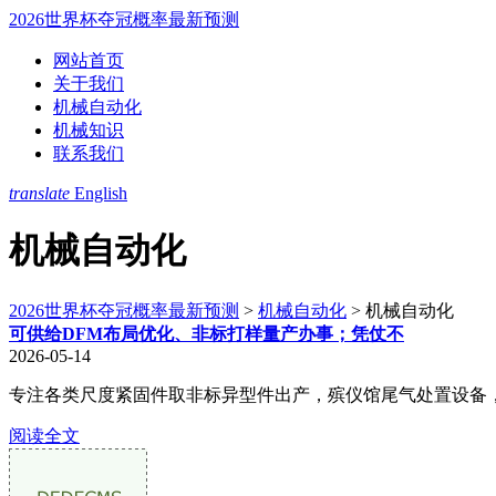
2026世界杯夺冠概率最新预测
网站首页
关于我们
机械自动化
机械知识
联系我们
translate
English
机械自动化
2026世界杯夺冠概率最新预测
>
机械自动化
>
机械自动化
可供给DFM布局优化、非标打样量产办事；凭仗不
2026-05-14
专注各类尺度紧固件取非标异型件出产，殡仪馆尾气处置设备，
阅读全文