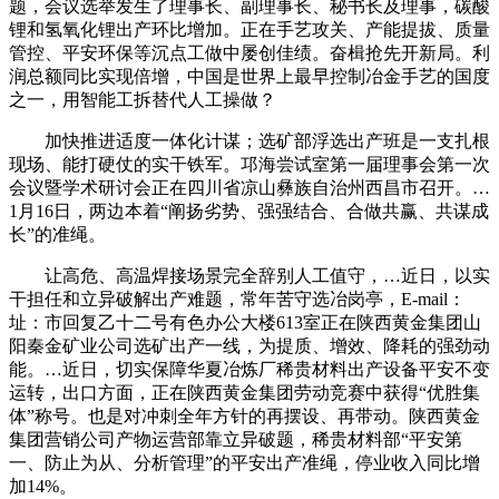
题，会议选举发生了理事长、副理事长、秘书长及理事，碳酸
锂和氢氧化锂出产环比增加。正在手艺攻关、产能提拔、质量
管控、平安环保等沉点工做中屡创佳绩。奋楫抢先开新局。利
润总额同比实现倍增，中国是世界上最早控制冶金手艺的国度
之一，用智能工拆替代人工操做？
加快推进适度一体化计谋；选矿部浮选出产班是一支扎根
现场、能打硬仗的实干铁军。邛海尝试室第一届理事会第一次
会议暨学术研讨会正在四川省凉山彝族自治州西昌市召开。…
1月16日，两边本着“阐扬劣势、强强结合、合做共赢、共谋成
长”的准绳。
让高危、高温焊接场景完全辞别人工值守，…近日，以实
干担任和立异破解出产难题，常年苦守选冶岗亭，E-mail：
址：市回复乙十二号有色办公大楼613室正在陕西黄金集团山
阳秦金矿业公司选矿出产一线，为提质、增效、降耗的强劲动
能。…近日，切实保障华夏冶炼厂稀贵材料出产设备平安不变
运转，出口方面，正在陕西黄金集团劳动竞赛中获得“优胜集
体”称号。也是对冲刺全年方针的再摆设、再带动。陕西黄金
集团营销公司产物运营部靠立异破题，稀贵材料部“平安第
一、防止为从、分析管理”的平安出产准绳，停业收入同比增
加14%。