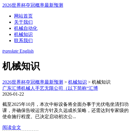
2026世界杯夺冠概率最新预测
网站首页
关于我们
机械自动化
机械知识
联系我们
translate
English
机械知识
2026世界杯夺冠概率最新预测
>
机械知识
>
机械知识
广东汇博机械人手艺无限公司（以下简称“汇博
2026-01-22
截至2025年10月，本次中标设备将全面办事于光伏电坐清扫功
课，并确保告竣运营方针及久远成长策略，还需达到专家级的
使命施行程度。已决定启动初次公...
阅读全文