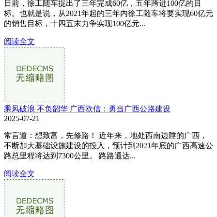
日前，徐工随车提出了三年完成60亿，五年跨进100亿的目
标。也就是说，从2021年起的三年内徐工随车将要实现60亿元
的销售目标，十四五末力争实现100亿元...
阅读全文
乘风破浪 不负韶华 广西欧信：勇当广西公路建设
2025-07-21
常言道：想致富，先修路！ 近年来，地处西南边陲的广西，
不断加大基础设施建设的投入，预计到2021年底的广西高速公
路总里程将达到7300公里。 路路通达...
阅读全文